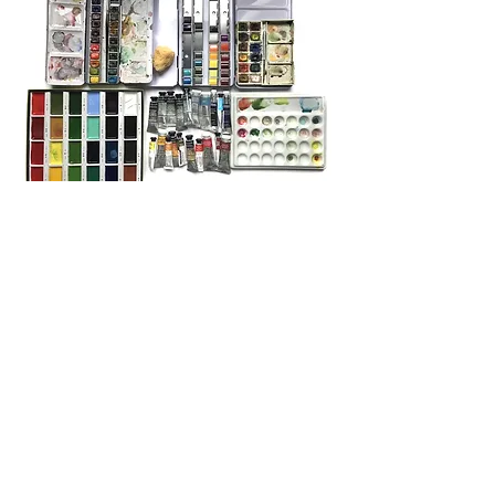
Handling the tools
˜
A part of drawing pleasure resides in the
choice of tools.
With only a few basic tools, possibilities of
expression and transcription
or interpretation are infinite.
There is also the attachment to a specific
tool regarding its efficiency, its history,
and its sentimental value.